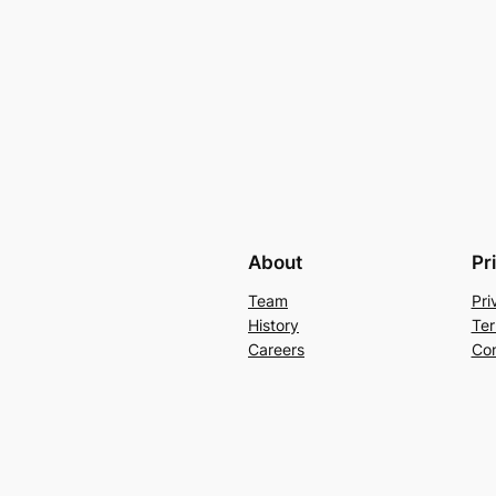
About
Pr
Team
Pri
History
Ter
Careers
Con