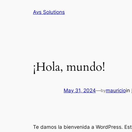
Skip
Avs Solutions
to
content
¡Hola, mundo!
May 31, 2024
—
mauricio
in
by
Te damos la bienvenida a WordPress. Esta 